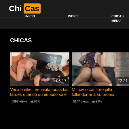
Chi
Cas
INICIO
INDICE
CHICAS
MENU
CHICAS
06:17
22:21
Vecina infiel me visita todas las
Mi novio casi me pilla
tardes cuando su esposo sale
follándome a su propio
a trabajar |Coco Camii
hermano.
8997 views
91%
5147 views
93%