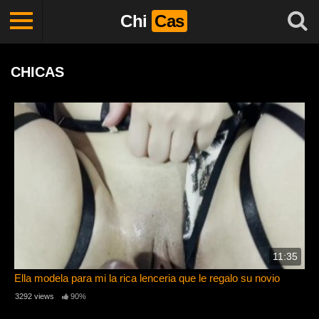
Chi
Cas
CHICAS
11:35
Ella modela para mi la rica lenceria que le regalo su novio
3292 views
90%