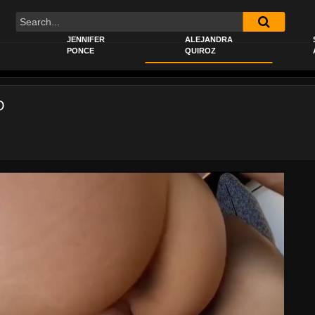
JENNIFER
ALEJANDRA
PONCE
QUIROZ
O