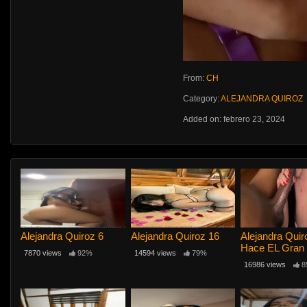
From:
CH
Category:
ALEJANDRA QUIROZ
Added on: febrero 23, 2024
Alejandra Quiroz 6
Alejandra Quiroz 16
Alejandra Quir
Hace EL Gran
7870 views
92%
14594 views
79%
De Chuparle L
16986 views
8
a Su Amigo