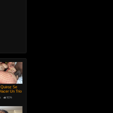
 Quiroz Se
Hacer Un Trio
s
91%