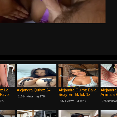
oz Le
Alejandra Quiroz 24
Alejandra Quiroz Baila
Alejandra
 Favor
Sexy En TikTok 1z
Anima a 
11614 views
97%
a Verga
5%
5871 views
96%
27580 view