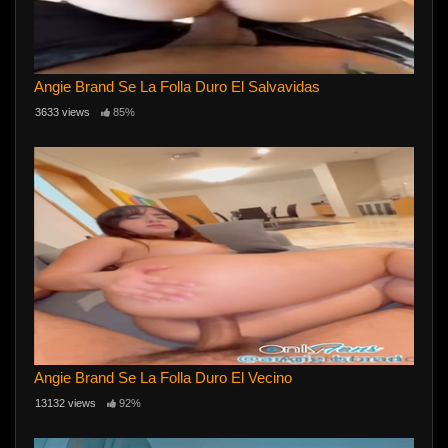
Angie Brand Se La Folla Duro El Salvavidas
3633 views
85%
Angie Brand Se La Folla Duro El Vecino
13132 views
92%