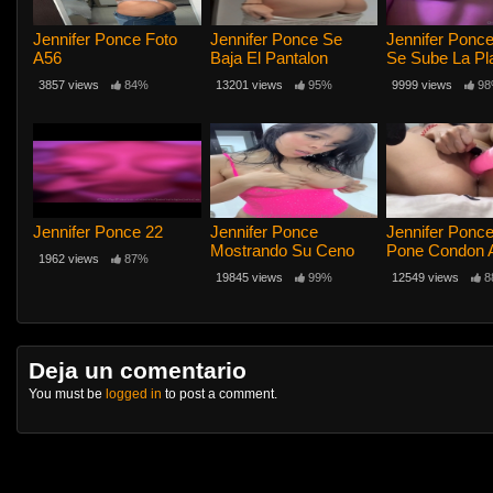
Jennifer Ponce Foto
Jennifer Ponce Se
Jennifer Ponce
A56
Baja El Pantalon
Se Sube La Pl
Se Baja EL Ca
3857 views
84%
13201 views
95%
9999 views
98
Jennifer Ponce 22
Jennifer Ponce
Jennifer Ponc
Mostrando Su Ceno
Pone Condon 
1962 views
87%
Consolador R
19845 views
99%
12549 views
8
Sentir Rico C
Entra En La V
Deja un comentario
You must be
logged in
to post a comment.