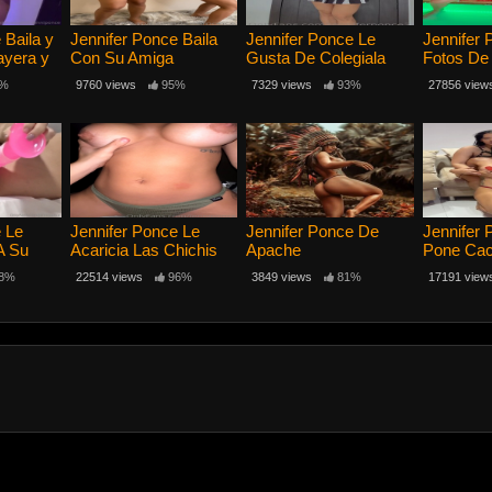
 Baila y
Jennifer Ponce Baila
Jennifer Ponce Le
Jennifer 
ayera y
Con Su Amiga
Gusta De Colegiala
Fotos De
lzon
%
9760 views
95%
7329 views
93%
27856 view
e Le
Jennifer Ponce Le
Jennifer Ponce De
Jennifer
A Su
Acaricia Las Chichis
Apache
Pone Ca
osa Para
Su Vecino
Su Parej
8%
22514 views
96%
3849 views
81%
17191 view
uando Le
agina