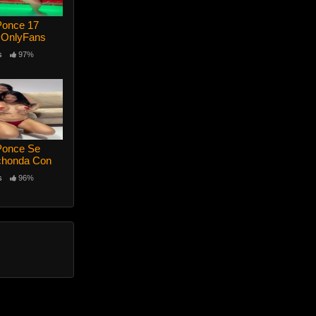
Ponce 17
 OnlyFans
s
97%
 Ponce Se
chonda Con
a
s
96%