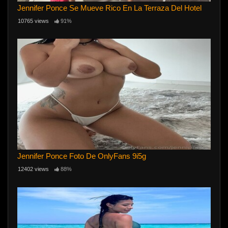
Jennifer Ponce Se Mueve Rico En La Terraza Del Hotel
10765 views
91%
Jennifer Ponce Foto De OnlyFans 9i5g
12402 views
88%