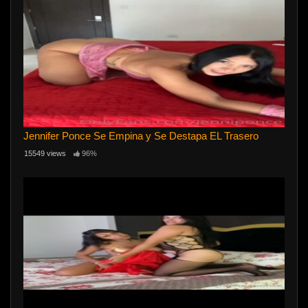
Jennifer Ponce Se Empina y Se Destapa EL Trasero
15549 views
96%