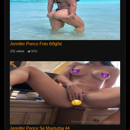
Jennifer Ponce Foto 6i9g0d
231 views
92%
Jennifer Ponce Se Masturba 44