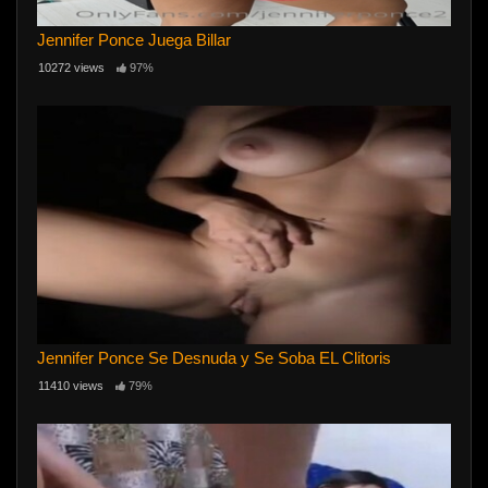
Jennifer Ponce Juega Billar
10272 views
97%
Jennifer Ponce Se Desnuda y Se Soba EL Clitoris
11410 views
79%