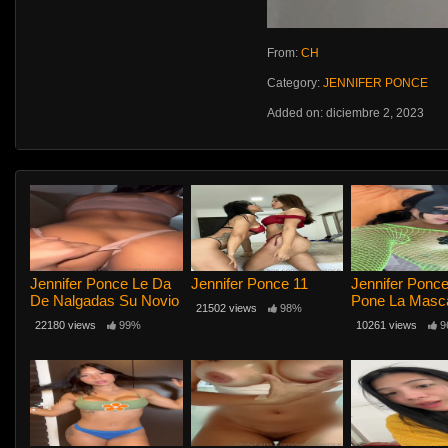
From:
CH
Category:
JENNIFER PONCE
Added on: diciembre 2, 2023
Jennifer Ponce Le Da
Jennifer Ponce 11
Jennifer Ponc
De Nalgadas Su Novio
Pone La Masc
21502 views
98%
La Coneja Mal
22180 views
99%
10261 views
9