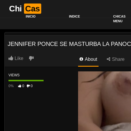
Chi
Cas
INICIO
INDICE
CHICAS
MENU
JENNIFER PONCE SE MASTURBA LA PANO
Like
About
Share
VIEWS
0%
0
0