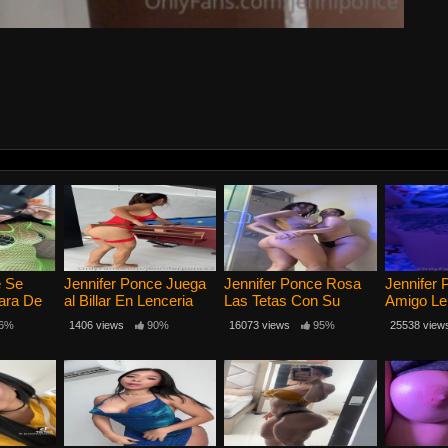
e Se
Jennifer Ponce Juega
Jennifer Ponce Rosa
Jennifer
ara De
al Billar En Lenceria
Las Tetas Con Su
Amigo Le 
a
Roja
Novia
Nalga
6%
1406 views
90%
16073 views
95%
25538 view