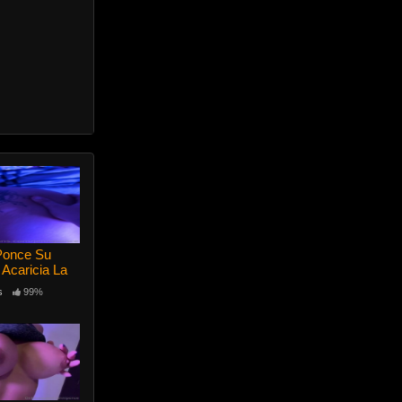
 Ponce Su
Acaricia La
s
99%