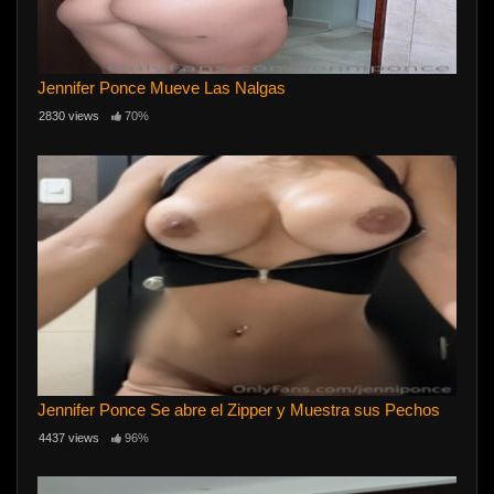
Jennifer Ponce Mueve Las Nalgas
2830 views
70%
Jennifer Ponce Se abre el Zipper y Muestra sus Pechos
4437 views
96%