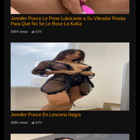
Jennifer Ponce Le Pone Lubricante a Su Vibrador Rosita
Para Que No Se Le Rose La KuKa
6864 views
93%
Jennifer Ponce En Lenceria Negra
8084 views
93%