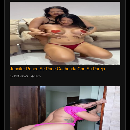
Jennifer Ponce Se Pone Cachonda Con Su Pareja
17193 views
96%