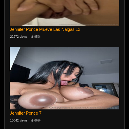
Jennifer Ponce Mueve Las Nalgas 1x
22272 views
95%
Jennifer Ponce 7
10842 views
66%